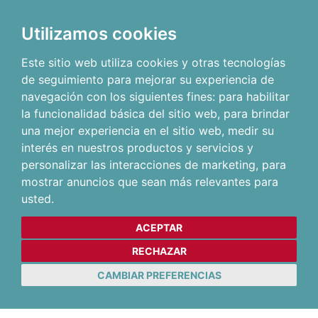
Utilizamos cookies
Este sitio web utiliza cookies y otras tecnologías
de seguimiento para mejorar su experiencia de
navegación con los siguientes fines:
para habilitar
la funcionalidad básica del sitio web
,
para brindar
una mejor experiencia en el sitio web
,
medir su
interés en nuestros productos y servicios y
personalizar las interacciones de marketing
,
para
mostrar anuncios que sean más relevantes para
usted
.
ACEPTAR
RECHAZAR
CAMBIAR PREFERENCIAS