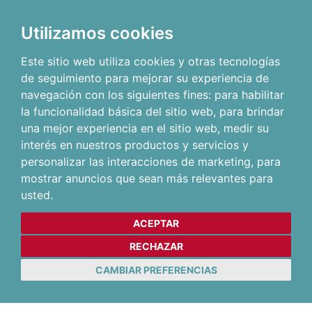
Utilizamos cookies
Este sitio web utiliza cookies y otras tecnologías
de seguimiento para mejorar su experiencia de
navegación con los siguientes fines:
para habilitar
la funcionalidad básica del sitio web
,
para brindar
una mejor experiencia en el sitio web
,
medir su
interés en nuestros productos y servicios y
personalizar las interacciones de marketing
,
para
mostrar anuncios que sean más relevantes para
usted
.
ACEPTAR
RECHAZAR
CAMBIAR PREFERENCIAS