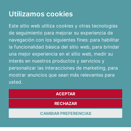
Utilizamos cookies
Este sitio web utiliza cookies y otras tecnologías
de seguimiento para mejorar su experiencia de
navegación con los siguientes fines:
para habilitar
la funcionalidad básica del sitio web
,
para brindar
una mejor experiencia en el sitio web
,
medir su
interés en nuestros productos y servicios y
personalizar las interacciones de marketing
,
para
mostrar anuncios que sean más relevantes para
usted
.
ACEPTAR
RECHAZAR
CAMBIAR PREFERENCIAS