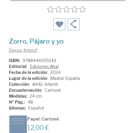
Zorro, Pájaro y yo
Devos, Kristof
ISBN:
9788446055143
Editorial:
Ediciones Akal
Fecha de la edición:
2024
Lugar de la edición:
Madrid. España
Colección:
AKAL Infantil
Encuadernación:
Cartoné
Medidas:
24 cm
Nº Pág.:
48
Idiomas:
Español
Papel: Cartoné
12,00 €