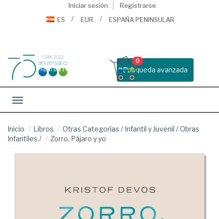
Iniciar sesión
Registrarse
ES
EUR
ESPAÑA PENINSULAR
0
Busqueda avanzada
Toggle navigation
Inicio
Libros
Otras Categorías
/
Infantil y Juvenil
/
Obras
Infantiles
/
Zorro, Pájaro y yo