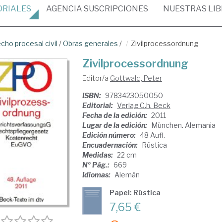
ORIALES
AGENCIA
SUSCRIPCIONES
NUESTRAS
LI
cho procesal civil
/
Obras generales
/
Zivilprocessordnung
Zivilprocessordnung
Editor/a
Gottwald, Peter
ISBN:
9783423050050
Editorial:
Verlag C.h. Beck
Fecha de la edición:
2011
Lugar de la edición:
München. Alemania
Edición número:
48 Aufl.
Encuadernación:
Rústica
Medidas:
22 cm
Nº Pág.:
669
Idiomas:
Alemán
Papel: Rústica
7,65 €