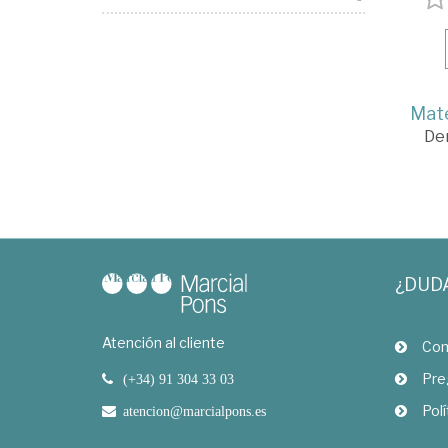
Mate
De
¿DUD
Atención al cliente
Com
Pre
(+34) 91 304 33 03
Polí
atencion@marcialpons.es