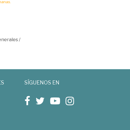
manas.
enerales
/
ES
SÍGUENOS EN