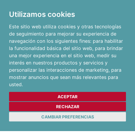
Utilizamos cookies
Este sitio web utiliza cookies y otras tecnologías
de seguimiento para mejorar su experiencia de
navegación con los siguientes fines:
para habilitar
la funcionalidad básica del sitio web
,
para brindar
una mejor experiencia en el sitio web
,
medir su
interés en nuestros productos y servicios y
personalizar las interacciones de marketing
,
para
mostrar anuncios que sean más relevantes para
usted
.
ACEPTAR
RECHAZAR
CAMBIAR PREFERENCIAS