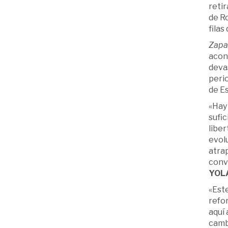
retir
de Ro
filas
Zapat
acon
devas
peri
de E
«Hay
sufic
liber
evolu
atrap
conv
YOLA
«Este
refor
aquí 
cambi