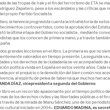
ada de las tropas de Irak y el fin del terrorismo de ETA se 
dríguez Zapatero, pese a los escándalos y las críticas que r
 del propio Partido Socialista.
ero, la herencia progresista
cuenta la intrahistoria de estos
tecimientos controvertidos, como la aprobación del Estatu
tó la última etapa del Gobierno socialista-, mediante conve
odistas que los conocen de primera mano, y a través tambié
spaña.
 dos grandes lecciones en el libro. La primera es que no si
ientemente valorados en tiempo presente. La segunda va uni
tades y los derechos de la ciudadanía se ve acompañado de u
ción política vivida en España en estos veinte años. Cada re
ada por el prejuicio o la demolición del bien común nos acerc
ivencia, al espíritu de pelea de taberna que muchos han ac
NDA DÍAZ, vicepresidenta segunda del Gobierno
 libro es un recorrido apasionante por el tiempo político d
mas de los derechos civiles y las libertades públicas o el f
a través de la mirada de Manu Sánchez, uno de los periodis
o cultural iniciado en 2004».
EDUARDO MADINA, ex secretar