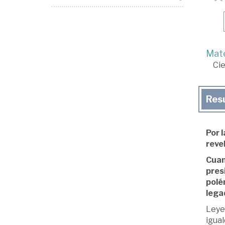
Mate
Cie
Res
Por 
reve
Cuan
presi
polé
lega
Leyes
igual