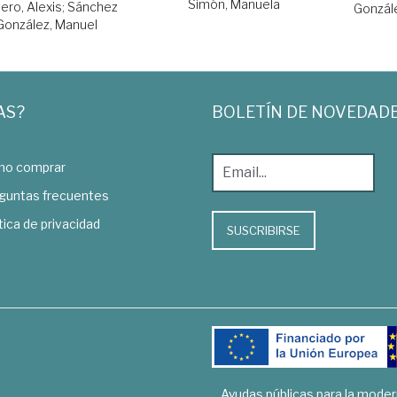
Simón, Manuela
ro, Alexis
;
Sánchez
Gonzál
González, Manuel
AS?
BOLETÍN DE NOVEDAD
o comprar
guntas frecuentes
tica de privacidad
SUSCRIBIRSE
Ayudas públicas para la mode