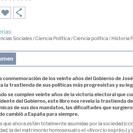
rias:
ncias Sociales
/
Ciencia Política
/
Ciencia política
/
Historia 
umen
la conmemoración de los veinte años del Gobierno de José
la la trastienda de sus políticas más progresistas y su le
do se cumplen veinte años de la victoria electoral que co
dente del Gobierno, este libro nos revela la trastienda de
micas de sus dos mandatos, las dificultades que surgier
do cambió a España para siempre.
 que ahora están totalmente asumidas por la sociedad (como 
dad, la del matrimonio homosexual o el «divorcio exprés») y