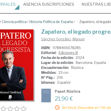
ORIALES
AGENCIA
SUSCRIPCIONES
NUESTRAS
LI
/
Ciencia política
/
Historia Política de España
/
Zapatero, el legad
Zapatero, el legado progre
Sánchez González, Manuel
ISBN:
9788466678285
Editorial:
Ediciones B
Fecha de la edición:
2024
Lugar de la edición:
Barcelona. España
Encuadernación:
Rústica
Medidas:
23 cm
Nº Pág.:
296
Idiomas:
Español
Papel: Rústica
21,90 €
Sin Stock. Disponible en 7/10 día