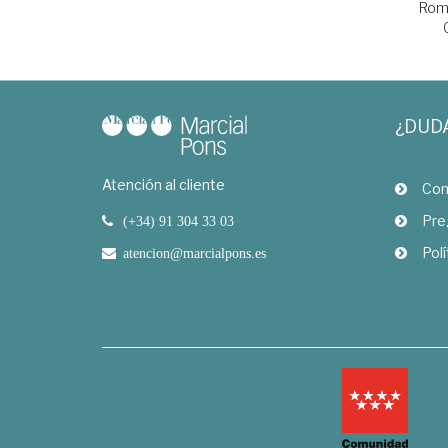
Rome
¿DUD
Atención al cliente
Com
Pre
(+34) 91 304 33 03
Polí
atencion@marcialpons.es