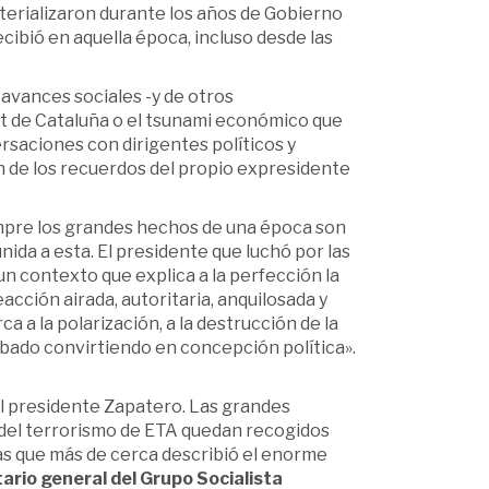
materializaron durante los años de Gobierno
ecibió en aquella época, incluso desde las
 avances sociales -y de otros
t de Cataluña o el tsunami económico que
rsaciones con dirigentes políticos y
n de los recuerdos del propio expresidente
empre los grandes hechos de una época son
da a esta. El presidente que luchó por las
n contexto que explica a la perfección la
acción airada, autoritaria, anquilosada y
a a la polarización, a la destrucción de la
abado convirtiendo en concepción política».
el presidente Zapatero. Las grandes
in del terrorismo de ETA quedan recogidos
tas que más de cerca describió el enorme
io general del Grupo Socialista