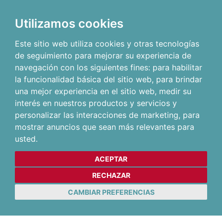
Utilizamos cookies
Este sitio web utiliza cookies y otras tecnologías
de seguimiento para mejorar su experiencia de
navegación con los siguientes fines:
para habilitar
la funcionalidad básica del sitio web
,
para brindar
una mejor experiencia en el sitio web
,
medir su
interés en nuestros productos y servicios y
personalizar las interacciones de marketing
,
para
mostrar anuncios que sean más relevantes para
usted
.
ACEPTAR
RECHAZAR
CAMBIAR PREFERENCIAS