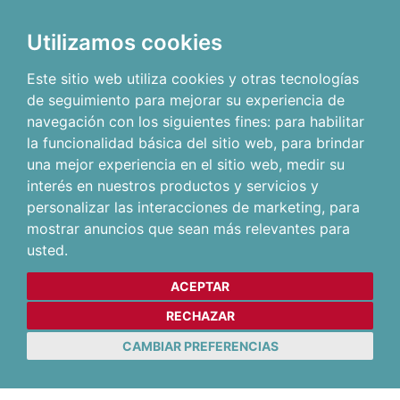
Utilizamos cookies
Este sitio web utiliza cookies y otras tecnologías
de seguimiento para mejorar su experiencia de
navegación con los siguientes fines:
para habilitar
la funcionalidad básica del sitio web
,
para brindar
una mejor experiencia en el sitio web
,
medir su
interés en nuestros productos y servicios y
personalizar las interacciones de marketing
,
para
mostrar anuncios que sean más relevantes para
usted
.
ACEPTAR
RECHAZAR
CAMBIAR PREFERENCIAS