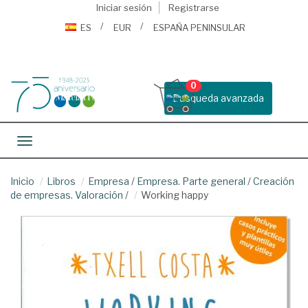
Iniciar sesión
Registrarse
ES
EUR
ESPAÑA PENINSULAR
0
Busqueda avanzada
Toggle navigation
Inicio
Libros
Empresa
/
Empresa. Parte general
/
Creación
de empresas. Valoración
/
Working happy