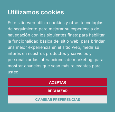
Utilizamos cookies
Este sitio web utiliza cookies y otras tecnologías
de seguimiento para mejorar su experiencia de
navegación con los siguientes fines:
para habilitar
la funcionalidad básica del sitio web
,
para brindar
una mejor experiencia en el sitio web
,
medir su
interés en nuestros productos y servicios y
personalizar las interacciones de marketing
,
para
mostrar anuncios que sean más relevantes para
usted
.
ACEPTAR
RECHAZAR
CAMBIAR PREFERENCIAS