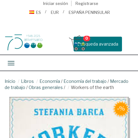
Iniciar sesión
Registrarse
ES
EUR
ESPAÑA PENINSULAR
0
Busqueda avanzada
Toggle navigation
Inicio
Libros
Economía
/
Economía del trabajo
/
Mercado
de trabajo
/
Obras generales
/
Workers of the earth