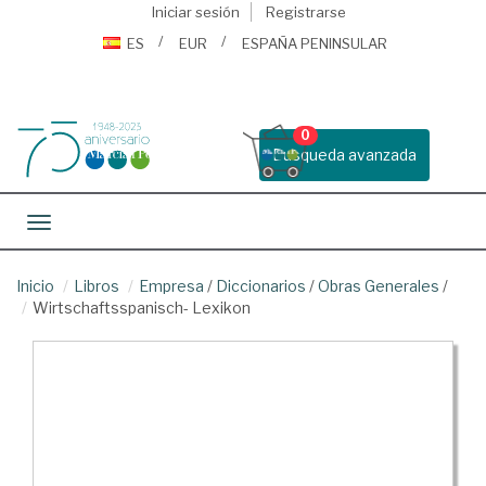
Iniciar sesión
Registrarse
ES
EUR
ESPAÑA PENINSULAR
0
Busqueda avanzada
Toggle navigation
Inicio
Libros
Empresa
/
Diccionarios
/
Obras Generales
/
Wirtschaftsspanisch- Lexikon