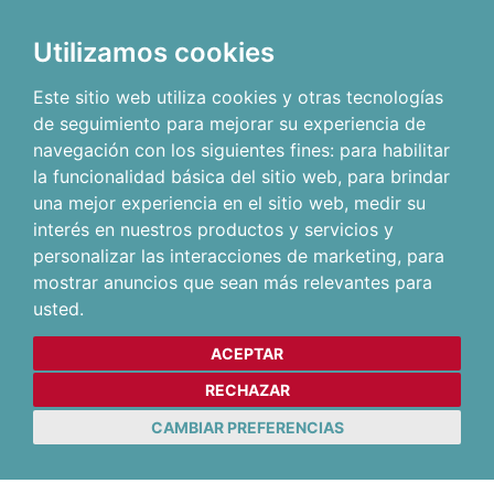
Utilizamos cookies
Este sitio web utiliza cookies y otras tecnologías
de seguimiento para mejorar su experiencia de
navegación con los siguientes fines:
para habilitar
la funcionalidad básica del sitio web
,
para brindar
una mejor experiencia en el sitio web
,
medir su
interés en nuestros productos y servicios y
personalizar las interacciones de marketing
,
para
mostrar anuncios que sean más relevantes para
usted
.
ACEPTAR
RECHAZAR
CAMBIAR PREFERENCIAS