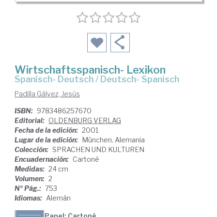
Wirtschaftsspanisch- Lexikon
Spanisch- Deutsch / Deutsch- Spanisch
Padilla Gálvez, Jesús
ISBN:
9783486257670
Editorial:
OLDENBURG VERLAG
Fecha de la edición:
2001
Lugar de la edición:
München. Alemania
Colección:
SPRACHEN UND KULTUREN
Encuadernación:
Cartoné
Medidas:
24 cm
Volumen:
2
Nº Pág.:
753
Idiomas:
Alemán
Papel: Cartoné