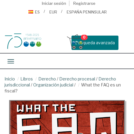
Iniciar sesión
Registrarse
ES
EUR
ESPAÑA PENINSULAR
0
Busqueda avanzada
Toggle navigation
Inicio
Libros
Derecho
/
Derecho procesal
/
Derecho
jurisdiccional
/
Organización judicial
/
What the FAQ es un
fiscal?