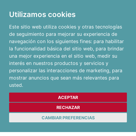
Utilizamos cookies
Este sitio web utiliza cookies y otras tecnologías
de seguimiento para mejorar su experiencia de
navegación con los siguientes fines:
para habilitar
la funcionalidad básica del sitio web
,
para brindar
una mejor experiencia en el sitio web
,
medir su
interés en nuestros productos y servicios y
personalizar las interacciones de marketing
,
para
mostrar anuncios que sean más relevantes para
usted
.
ACEPTAR
RECHAZAR
CAMBIAR PREFERENCIAS