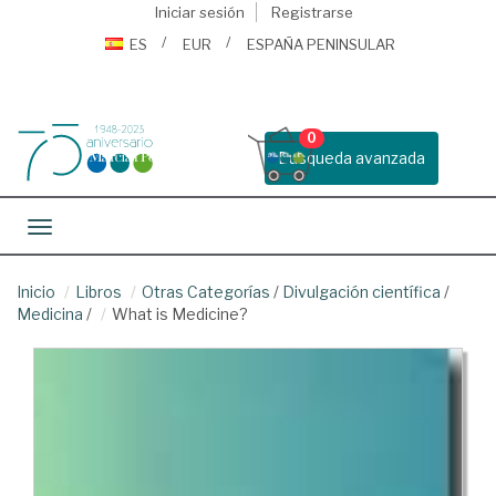
Iniciar sesión
Registrarse
ES
EUR
ESPAÑA PENINSULAR
0
Busqueda avanzada
Toggle navigation
Inicio
Libros
Otras Categorías
/
Divulgación científica
/
Medicina
/
What is Medicine?