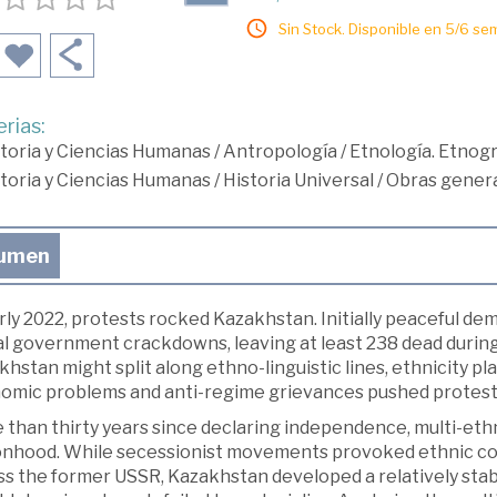
Sin Stock. Disponible en 5/6 se
rias:
toria y Ciencias Humanas
/
Antropología
/
Etnología. Etnogr
toria y Ciencias Humanas
/
Historia Universal
/
Obras genera
umen
rly 2022, protests rocked Kazakhstan. Initially peaceful de
l government crackdowns, leaving at least 238 dead during 
hstan might split along ethno-linguistic lines, ethnicity play
omic problems and anti-regime grievances pushed protesto
than thirty years since declaring independence, multi-ethni
nhood. While secessionist movements provoked ethnic confli
s the former USSR, Kazakhstan developed a relatively stabl