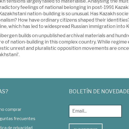
h tensions largely failed to materialise. Analysing the mult
adictory feelings of national belonging in post-1991 Kazak
azakhstani nation-building is so unusual. Has Kazakh societ
nalism? How have ordinary citizens shaped their identities
ine, which has led to widespread Russian immigration into 
bergen builds on unpublished archival materials and hundre
e of nation-building in this complex country. While regime 
stic unrest and pluralistic opposition movements are once
khstani'.
AS?
BOLETÍN DE NOVEDAD
o comprar
guntas frecuentes
tica de privacidad