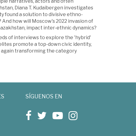
iple narratives, actors and often
hstan, Diana T. Kudaibergen investigates
y found a solution to divisive ethno-
? And how will Moscow's 2022 invasion of
Kazakhstan, impact inter-ethnic dynamics?
ds of interviews to explore the 'hybrid'
elites promote a top-down civic identity,
 again transforming the category
ES
SÍGUENOS EN