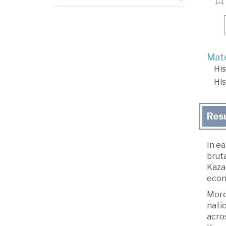
Mate
His
His
Res
In ea
bruta
Kazak
econ
More 
natio
acros