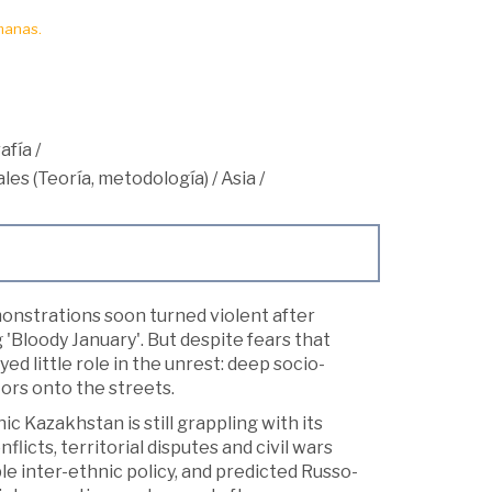
manas.
afía
/
les (Teoría, metodología)
/
Asia
/
monstrations soon turned violent after
'Bloody January'. But despite fears that
ed little role in the unrest: deep socio-
rs onto the streets.
c Kazakhstan is still grappling with its
cts, territorial disputes and civil wars
e inter-ethnic policy, and predicted Russo-