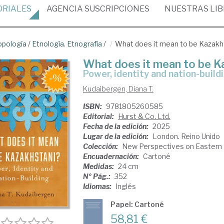
ORIALES
AGENCIA
SUSCRIPCIONES
NUESTRAS
LI
opología
/
Etnología. Etnografía
/
What does it mean to be Kazakh
What does it mean to be K
power, identity and nation-build
Kudaibergen, Diana T.
ISBN:
9781805260585
Editorial:
Hurst & Co. Ltd.
Fecha de la edición:
2025
Lugar de la edición:
London. Reino Unido
Colección:
New Perspectives on Eastern 
Encuadernación:
Cartoné
Medidas:
24 cm
Nº Pág.:
352
Idiomas:
Inglés
Papel: Cartoné
58,81 €