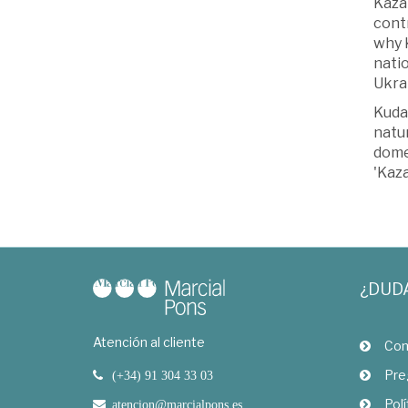
Kazak
contr
why K
natio
Ukra
Kudai
natur
dome
'Kaza
¿DUD
Atención al cliente
Com
Pre
(+34) 91 304 33 03
Polí
atencion@marcialpons.es