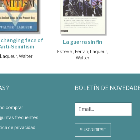
 changing face of
La guerra sin fin
Anti-Semitism
Esteve , Ferran
;
Laqueur,
Laqueur, Walter
Walter
AS?
BOLETÍN DE NOVEDAD
o comprar
guntas frecuentes
tica de privacidad
SUSCRIBIRSE