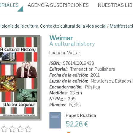
ORIALES
AGENCIA
SUSCRIPCIONES
NUESTRAS
LI
iología de la cultura. Contexto cultural de la vida social
/
Manifestaci
Weimar
a cultural history
Laqueur, Walter
ISBN:
9781412818438
Editorial:
Transaction Publishers
Fecha de la edición:
2011
Lugar de la edición:
New Jersey. Estados
Encuadernación:
Rústica
Medidas:
23 cm
Nº Pág.:
299
Idiomas:
Inglés
Papel: Rústica
52,28 €