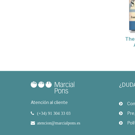
The
¿DUD
Atención al cliente
Com
Pre
(+34) 91 304 33 03
Polí
atencion@marcialpons.es