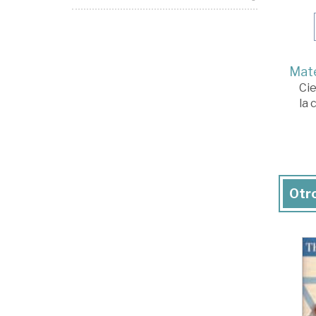
Mate
Cie
la 
Otro