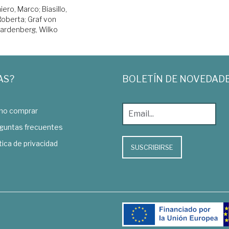
iero, Marco
;
Biasillo,
Roberta
;
Graf von
ardenberg, Wilko
AS?
BOLETÍN DE NOVEDAD
o comprar
guntas frecuentes
tica de privacidad
SUSCRIBIRSE