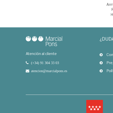
Arm
H
¿DUD
Atención al cliente
Com
Pre
(+34) 91 304 33 03
Polí
atencion@marcialpons.es