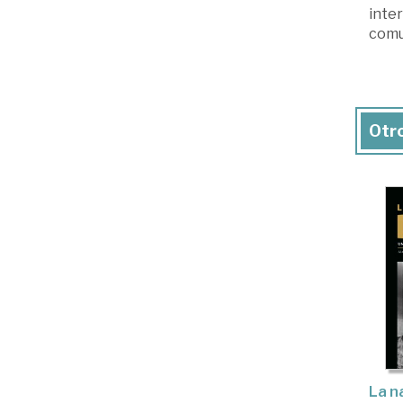
inte
comun
Otro
La n