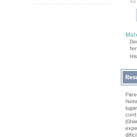
Mate
De
ter
His
Res
Pare
human
luga
cont
(Gha
exper
difíc