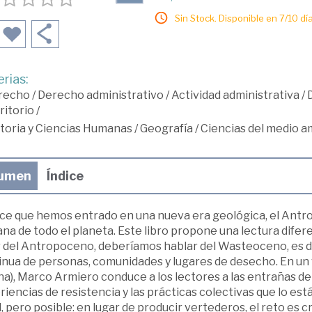
Sin Stock. Disponible en 7/10 día
rias:
recho
/
Derecho administrativo
/
Actividad administrativa
/
ritorio
/
toria y Ciencias Humanas
/
Geografía
/
Ciencias del medio a
umen
Índice
ce que hemos entrado en una nueva era geológica, el Antro
a de todo el planeta. Este libro propone una lectura difere
r del Antropoceno, deberíamos hablar del Wasteoceno, es de
inua de personas, comunidades y lugares de desecho. En un
na), Marco Armiero conduce a los lectores a las entrañas d
iencias de resistencia y las prácticas colectivas que lo e
il, pero posible: en lugar de producir vertederos, el reto es