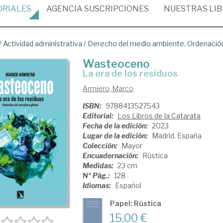
ORIALES
AGENCIA
SUSCRIPCIONES
NUESTRAS
LI
/
Actividad administrativa
/
Derecho del medio ambiente. Ordenación 
Wasteoceno
la era de los residuos
Armiero, Marco
ISBN:
9788413527543
Editorial:
Los Libros de la Catarata
Fecha de la edición:
2023
Lugar de la edición:
Madrid. España
Colección:
Mayor
Encuadernación:
Rústica
Medidas:
23 cm
Nº Pág.:
128
Idiomas:
Español
Papel: Rústica
15,00 €