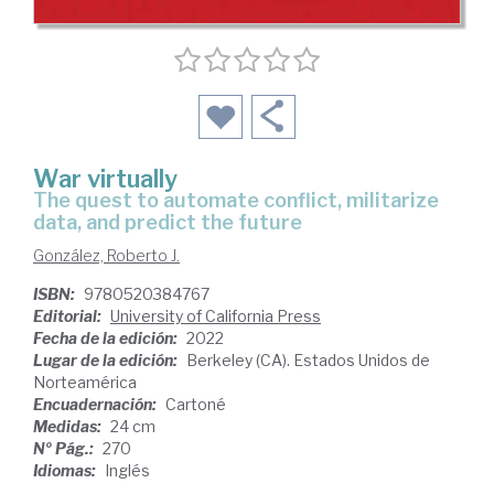
War virtually
the quest to automate conflict, militarize
data, and predict the future
González, Roberto J.
ISBN:
9780520384767
Editorial:
University of California Press
Fecha de la edición:
2022
Lugar de la edición:
Berkeley (CA). Estados Unidos de
Norteamérica
Encuadernación:
Cartoné
Medidas:
24 cm
Nº Pág.:
270
Idiomas:
Inglés