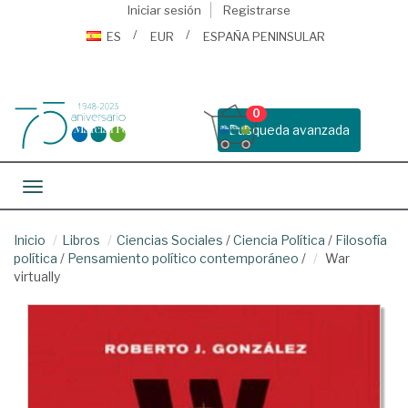
Iniciar sesión
Registrarse
ES
EUR
ESPAÑA PENINSULAR
0
Busqueda avanzada
Toggle navigation
Inicio
Libros
Ciencias Sociales
/
Ciencia Política
/
Filosofía
política
/
Pensamiento político contemporáneo
/
War
virtually