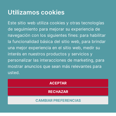
Utilizamos cookies
Este sitio web utiliza cookies y otras tecnologías
de seguimiento para mejorar su experiencia de
navegación con los siguientes fines:
para habilitar
la funcionalidad básica del sitio web
,
para brindar
una mejor experiencia en el sitio web
,
medir su
interés en nuestros productos y servicios y
personalizar las interacciones de marketing
,
para
mostrar anuncios que sean más relevantes para
usted
.
ACEPTAR
RECHAZAR
CAMBIAR PREFERENCIAS