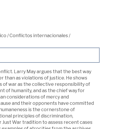
ico
/
Conflictos internacionales
/
flict. Larry May argues that the best way
 than as violations of justice. He shows
s of war as the collective responsibility of
nt of humanity, and as the chief way for
rian considerations of mercy and
st cause and their opponents have committed
f humaneness is the cornerstone of
tional principles of discrimination,
r Just War tradition to assess recent cases
as examples of atrocities from the archives