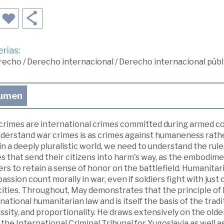
rias:
recho
/
Derecho internacional
/
Derecho internacional públ
umen
crimes are international crimes committed during armed con
derstand war crimes is as crimes against humaneness rather
in a deeply pluralistic world, we need to understand the rule
s that send their citizens into harm's way, as the embodime
ers to retain a sense of honor on the battlefield. Humanita
ssion count morally in war, even if soldiers fight with ju
cities. Throughout, May demonstrates that the principle o
national humanitarian law and is itself the basis of the tradi
sity, and proportionality. He draws extensively on the olde
the International Criminal Tribunal for Yugoslavia as well 