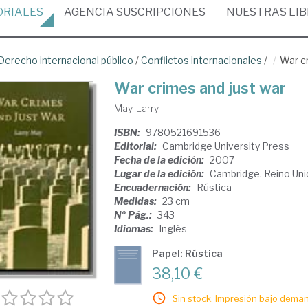
ORIALES
AGENCIA
SUSCRIPCIONES
NUESTRAS
LI
Derecho internacional público
/
Conflictos internacionales
/
War c
War crimes and just war
May, Larry
ISBN:
9780521691536
Editorial:
Cambridge University Press
Fecha de la edición:
2007
Lugar de la edición:
Cambridge. Reino Uni
Encuadernación:
Rústica
Medidas:
23 cm
Nº Pág.:
343
Idiomas:
Inglés
Papel: Rústica
38,10 €
Sin stock. Impresión bajo deman