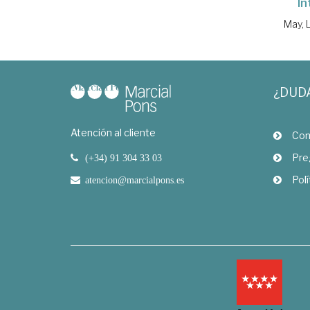
In
May, 
¿DUD
Atención al cliente
Com
Pre
(+34) 91 304 33 03
Polí
atencion@marcialpons.es