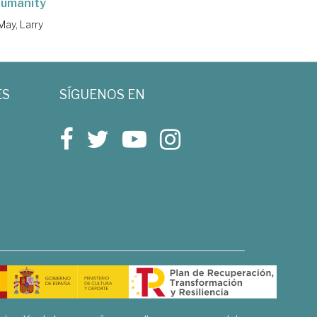
humanity
May, Larry
ES
SÍGUENOS EN