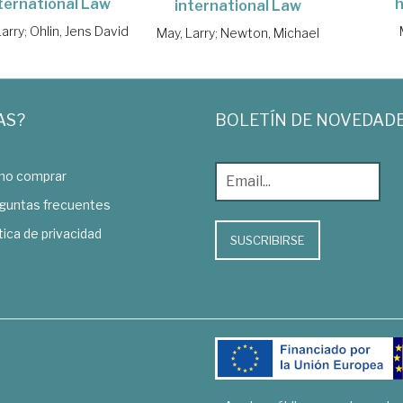
ternational Law
international Law
Larry
;
Ohlin, Jens David
May, Larry
;
Newton, Michael
AS?
BOLETÍN DE NOVEDAD
o comprar
guntas frecuentes
tica de privacidad
SUSCRIBIRSE