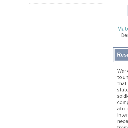
Mate
De
Res
War 
to un
that 
state
soldi
compa
atro
inter
neces
from 