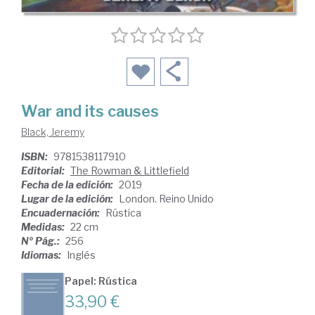
War and its causes
Black, Jeremy
ISBN:
9781538117910
Editorial:
The Rowman & Littlefield
Fecha de la edición:
2019
Lugar de la edición:
London. Reino Unido
Encuadernación:
Rústica
Medidas:
22 cm
Nº Pág.:
256
Idiomas:
Inglés
Papel: Rústica
33,90 €