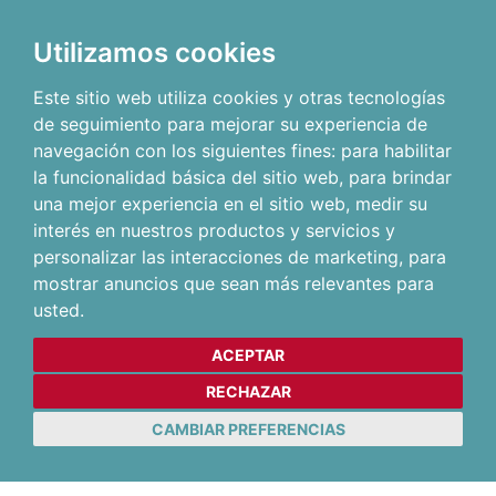
Utilizamos cookies
Este sitio web utiliza cookies y otras tecnologías
de seguimiento para mejorar su experiencia de
navegación con los siguientes fines:
para habilitar
la funcionalidad básica del sitio web
,
para brindar
una mejor experiencia en el sitio web
,
medir su
interés en nuestros productos y servicios y
personalizar las interacciones de marketing
,
para
mostrar anuncios que sean más relevantes para
usted
.
ACEPTAR
RECHAZAR
CAMBIAR PREFERENCIAS