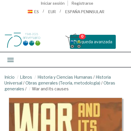
Iniciar sesión
Registrarse
ES
EUR
ESPAÑA PENINSULAR
0
Busqueda avanzada
Toggle navigation
Inicio
Libros
Historia y Ciencias Humanas
/
Historia
Universal
/
Obras generales (Teoría, metodología)
/
Obras
generales
/
War and its causes