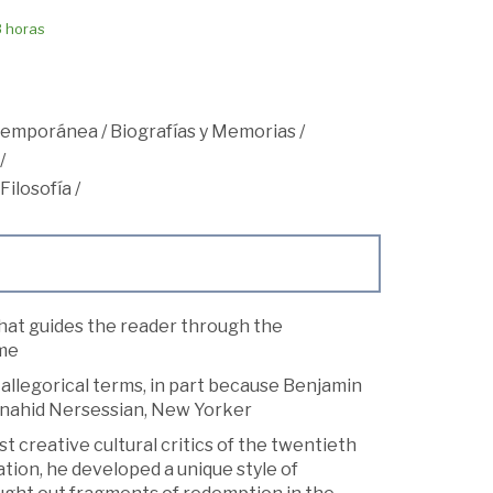
8 horas
ntemporánea
/
Biografías y Memorias
/
/
Filosofía
/
hat guides the reader through the
ime
in allegorical terms, in part because Benjamin
-Anahid Nersessian, New Yorker
 creative cultural critics of the twentieth
tion, he developed a unique style of