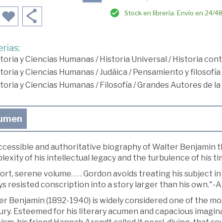
Stock en librería. Envío en 24/4
rias:
toria y Ciencias Humanas
/
Historia Universal
/
Historia co
toria y Ciencias Humanas
/
Judáica
/
Pensamiento y filosofía
toria y Ciencias Humanas
/
Filosofía
/
Grandes Autores de la 
umen
ccessible and authoritative biography of Walter Benjamin t
exity of his intellectual legacy and the turbulence of his t
ort, serene volume. . . . Gordon avoids treating his subject 
s resisted conscription into a story larger than his own."
r Benjamin (1892-1940) is widely considered one of the most
ry. Esteemed for his literary acumen and capacious imagina