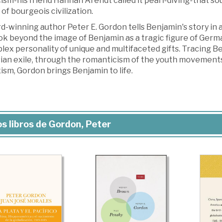
cism-his friend Hannah Arendt called it pearl-diving-that s
 of bourgeois civilization.
-winning author Peter E. Gordon tells Benjamin's story in a 
ok beyond the image of Benjamin as a tragic figure of Germ
ex personality of unique and multifaceted gifts. Tracing Ben
sian exile, through the romanticism of the youth movement
sm, Gordon brings Benjamin to life.
s libros de Gordon, Peter