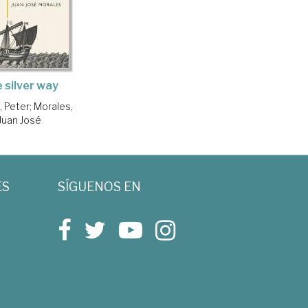
 silver way
, Peter
;
Morales,
Juan José
ES
SÍGUENOS EN