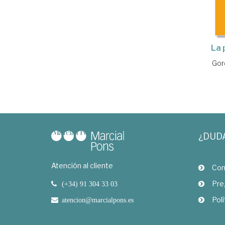
La 
Gor
¿DUD
Atención al cliente
Com
Pre
(+34) 91 304 33 03
Polí
atencion@marcialpons.es