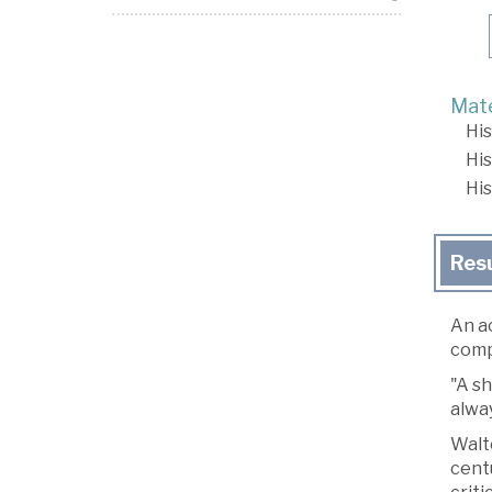
Mate
His
His
His
Res
An a
compl
"A sh
alway
Walte
centu