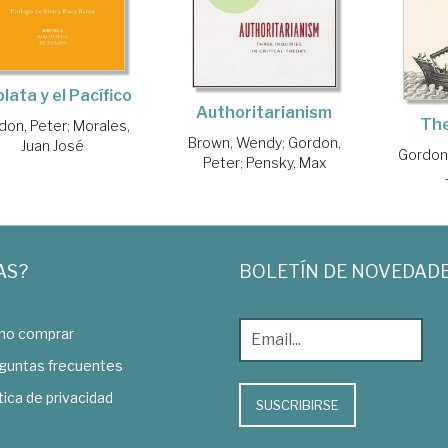
plata y el Pacífico
Authoritarianism
The
don, Peter
;
Morales,
Brown, Wendy
;
Gordon,
Juan José
Gordon
Peter
;
Pensky, Max
AS?
BOLETÍN DE NOVEDAD
o comprar
guntas frecuentes
tica de privacidad
SUSCRIBIRSE