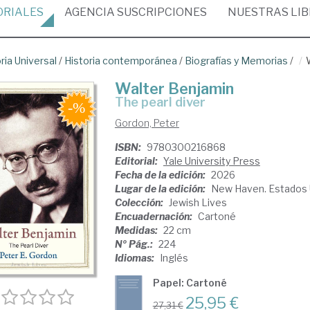
ORIALES
AGENCIA
SUSCRIPCIONES
NUESTRAS
LI
ria Universal
/
Historia contemporánea
/
Biografías y Memorias
/
Walter Benjamin
the pearl diver
Gordon, Peter
ISBN:
9780300216868
Editorial:
Yale University Press
Fecha de la edición:
2026
Lugar de la edición:
New Haven. Estados 
Colección:
Jewish Lives
Encuadernación:
Cartoné
Medidas:
22 cm
Nº Pág.:
224
Idiomas:
Inglés
Papel: Cartoné
25,95 €
27,31 €