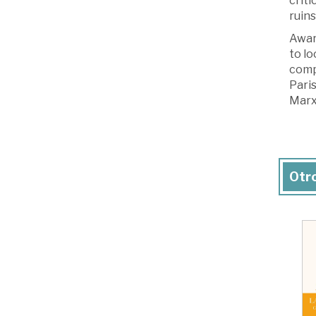
criti
ruins
Award
to lo
compl
Pari
Marxi
Otro