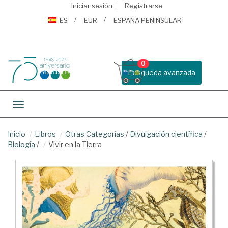
Iniciar sesión
Registrarse
ES
EUR
ESPAÑA PENINSULAR
0
Busqueda avanzada
Toggle navigation
Inicio
Libros
Otras Categorías
/
Divulgación científica
/
Biología
/
Vivir en la Tierra