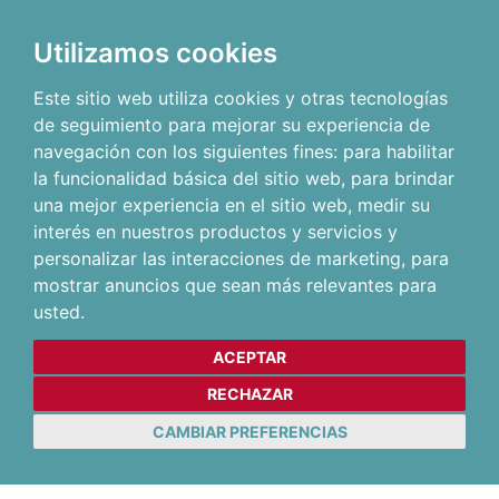
Utilizamos cookies
Este sitio web utiliza cookies y otras tecnologías
de seguimiento para mejorar su experiencia de
navegación con los siguientes fines:
para habilitar
la funcionalidad básica del sitio web
,
para brindar
una mejor experiencia en el sitio web
,
medir su
interés en nuestros productos y servicios y
personalizar las interacciones de marketing
,
para
mostrar anuncios que sean más relevantes para
usted
.
ACEPTAR
RECHAZAR
CAMBIAR PREFERENCIAS