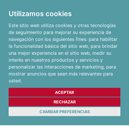
Utilizamos cookies
Este sitio web utiliza cookies y otras tecnologías
de seguimiento para mejorar su experiencia de
navegación con los siguientes fines:
para habilitar
la funcionalidad básica del sitio web
,
para brindar
una mejor experiencia en el sitio web
,
medir su
interés en nuestros productos y servicios y
personalizar las interacciones de marketing
,
para
mostrar anuncios que sean más relevantes para
usted
.
ACEPTAR
RECHAZAR
CAMBIAR PREFERENCIAS