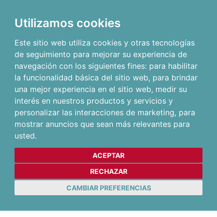
Utilizamos cookies
Este sitio web utiliza cookies y otras tecnologías
de seguimiento para mejorar su experiencia de
navegación con los siguientes fines:
para habilitar
la funcionalidad básica del sitio web
,
para brindar
una mejor experiencia en el sitio web
,
medir su
interés en nuestros productos y servicios y
personalizar las interacciones de marketing
,
para
mostrar anuncios que sean más relevantes para
usted
.
ACEPTAR
RECHAZAR
CAMBIAR PREFERENCIAS