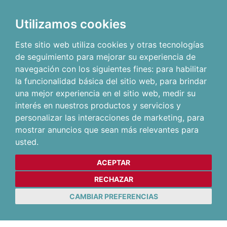
Utilizamos cookies
Este sitio web utiliza cookies y otras tecnologías
de seguimiento para mejorar su experiencia de
navegación con los siguientes fines:
para habilitar
la funcionalidad básica del sitio web
,
para brindar
una mejor experiencia en el sitio web
,
medir su
interés en nuestros productos y servicios y
personalizar las interacciones de marketing
,
para
mostrar anuncios que sean más relevantes para
usted
.
ACEPTAR
RECHAZAR
CAMBIAR PREFERENCIAS