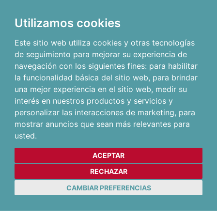
Utilizamos cookies
Este sitio web utiliza cookies y otras tecnologías
de seguimiento para mejorar su experiencia de
navegación con los siguientes fines:
para habilitar
la funcionalidad básica del sitio web
,
para brindar
una mejor experiencia en el sitio web
,
medir su
interés en nuestros productos y servicios y
personalizar las interacciones de marketing
,
para
mostrar anuncios que sean más relevantes para
usted
.
ACEPTAR
RECHAZAR
CAMBIAR PREFERENCIAS