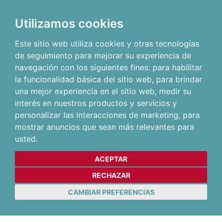
Utilizamos cookies
Este sitio web utiliza cookies y otras tecnologías
de seguimiento para mejorar su experiencia de
navegación con los siguientes fines:
para habilitar
la funcionalidad básica del sitio web
,
para brindar
una mejor experiencia en el sitio web
,
medir su
interés en nuestros productos y servicios y
personalizar las interacciones de marketing
,
para
mostrar anuncios que sean más relevantes para
usted
.
ACEPTAR
RECHAZAR
CAMBIAR PREFERENCIAS