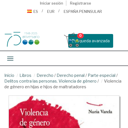
Iniciar sesión
Registrarse
ES
EUR
ESPAÑA PENINSULAR
0
Busqueda avanzada
Toggle navigation
Inicio
Libros
Derecho
/
Derecho penal
/
Parte especial
/
Delitos contra las personas. Violencia de género
/
Violencia
de género en hijas e hijos de maltratadores