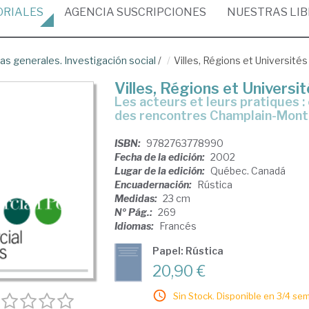
ORIALES
AGENCIA
SUSCRIPCIONES
NUESTRAS
LI
as generales. Investigación social
/
Villes, Régions et Universités
Villes, Régions et Universi
les acteurs et leurs pratiques : compte rendu de la première édition
des rencontres Champlain-Mont
ISBN:
9782763778990
Fecha de la edición:
2002
Lugar de la edición:
Québec. Canadá
Encuadernación:
Rústica
Medidas:
23 cm
Nº Pág.:
269
Idiomas:
Francés
Papel: Rústica
20,90 €
Sin Stock. Disponible en 3/4 se