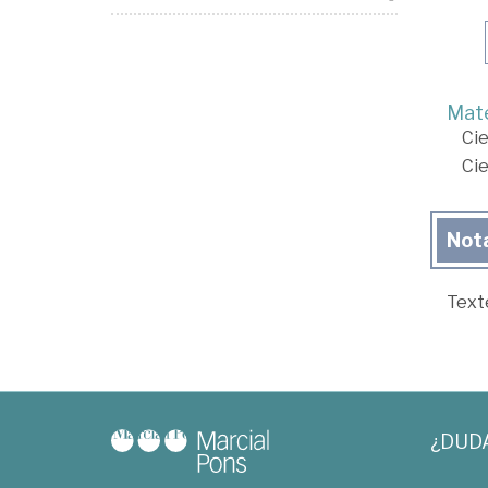
Mate
Cie
Cie
Not
Text
¿DUD