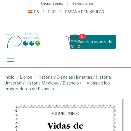
Iniciar sesión
Registrarse
ES
EUR
ESPAÑA PENINSULAR
0
Busqueda avanzada
Toggle navigation
Inicio
Libros
Historia y Ciencias Humanas
/
Historia
Universal
/
Historia Medieval
/
Bizancio
/
Vidas de los
emperadores de Bizancio