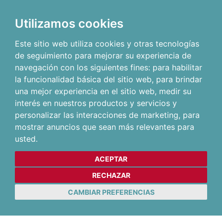
Utilizamos cookies
Este sitio web utiliza cookies y otras tecnologías
de seguimiento para mejorar su experiencia de
navegación con los siguientes fines:
para habilitar
la funcionalidad básica del sitio web
,
para brindar
una mejor experiencia en el sitio web
,
medir su
interés en nuestros productos y servicios y
personalizar las interacciones de marketing
,
para
mostrar anuncios que sean más relevantes para
usted
.
ACEPTAR
RECHAZAR
CAMBIAR PREFERENCIAS