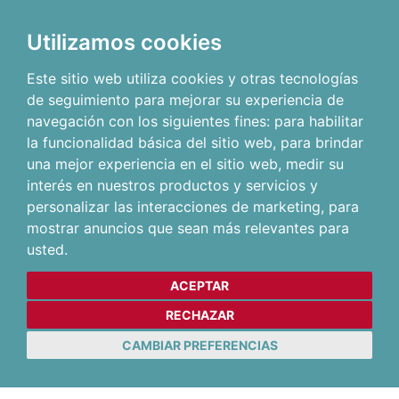
Utilizamos cookies
Este sitio web utiliza cookies y otras tecnologías
de seguimiento para mejorar su experiencia de
navegación con los siguientes fines:
para habilitar
la funcionalidad básica del sitio web
,
para brindar
una mejor experiencia en el sitio web
,
medir su
interés en nuestros productos y servicios y
personalizar las interacciones de marketing
,
para
mostrar anuncios que sean más relevantes para
usted
.
ACEPTAR
RECHAZAR
CAMBIAR PREFERENCIAS