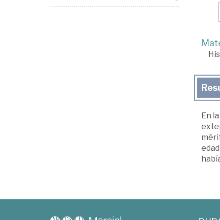
Mate
His
Res
En la
exten
mérit
edad
había