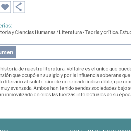
rias:
toria y Ciencias Humanas
/
Literatura
/
Teoría y crítica. Est
umen
 historia de nuestra literatura, Voltaire es el único que pu
sión que ocupó en su siglo y por la influencia soberana que
o literario absoluto, sino de un reinado indiscutible, que c
 muy avanzada. Ambos han tenido sendas sociedades bajo s
n inmovilizado en ellos las fuerzas intelectuales de su époc