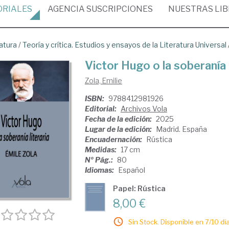
ORIALES
AGENCIA
SUSCRIPCIONES
NUESTRAS
LI
atura
/
Teoría y crítica. Estudios y ensayos de la Literatura Universal
Victor Hugo o la soberanía l
Zola, Emilie
ISBN:
9788412981926
Editorial:
Archivos Vola
Fecha de la edición:
2025
Lugar de la edición:
Madrid. España
Encuadernación:
Rústica
Medidas:
17 cm
Nº Pág.:
80
Idiomas:
Español
Papel: Rústica
8,00 €
Sin Stock. Disponible en 7/10 día