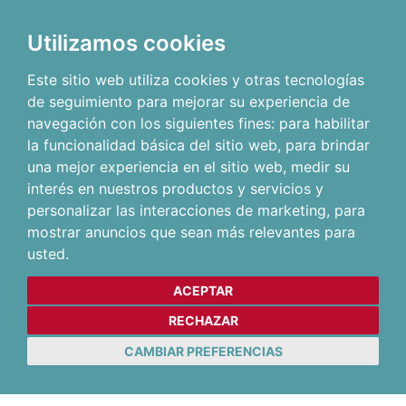
Utilizamos cookies
Este sitio web utiliza cookies y otras tecnologías
de seguimiento para mejorar su experiencia de
navegación con los siguientes fines:
para habilitar
la funcionalidad básica del sitio web
,
para brindar
una mejor experiencia en el sitio web
,
medir su
interés en nuestros productos y servicios y
personalizar las interacciones de marketing
,
para
mostrar anuncios que sean más relevantes para
usted
.
ACEPTAR
RECHAZAR
CAMBIAR PREFERENCIAS