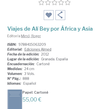
Viajes de Alí Bey por África y Asia
Editor/a
Mimó, Roger
ISBN:
9788415063209
Editorial:
Ediciones Almed
Fecha de la edición:
2012
Lugar de la edición:
Granada. España
Encuadernación:
Cartoné
Medidas:
24 cm
Volumen:
3 Vols.
Nº Pág.:
888
Idiomas:
Español
Papel: Cartoné
55,00 €