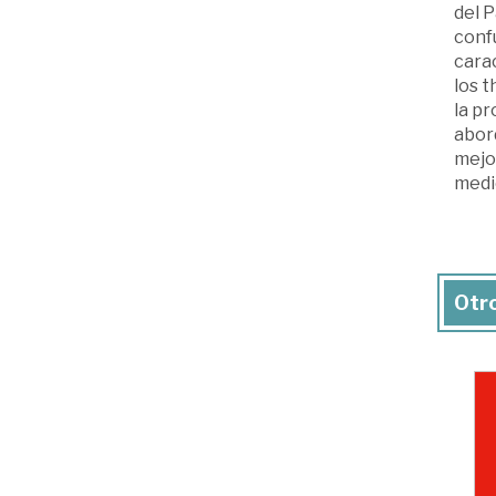
del 
confu
carac
los t
la pr
abor
mejor
medio
Otro