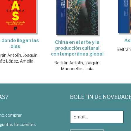
á donde llegan las
As
China en el arte y la
olas
producción cultural
Beltrán
contemporánea global
rán Antolín, Joaquín
;
áiz López, Amelia
Beltrán Antolín, Joaquín
;
Manonelles, Laia
AS?
BOLETÍN DE NOVEDAD
o comprar
guntas frecuentes