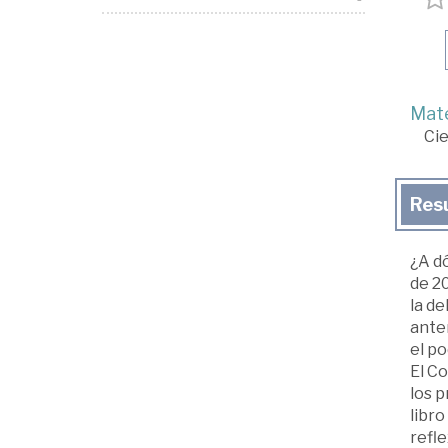
Mate
Cie
Res
¿A d
de 20
la de
ante
el po
El C
los p
libro
refl