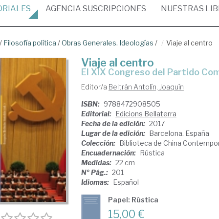
ORIALES
AGENCIA
SUSCRIPCIONES
NUESTRAS
LI
/
Filosofía política
/
Obras Generales. Ideologías
/
Viaje al centro
Viaje al centro
el XIX Congreso del Partido Co
Editor/a
Beltrán Antolín, Joaquín
ISBN:
9788472908505
Editorial:
Edicions Bellaterra
Fecha de la edición:
2017
Lugar de la edición:
Barcelona. España
Colección:
Biblioteca de China Contempo
Encuadernación:
Rústica
Medidas:
22 cm
Nº Pág.:
201
Idiomas:
Español
Papel: Rústica
15,00 €