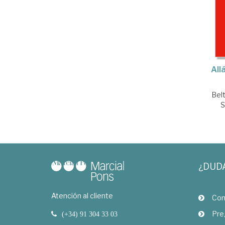
All
Belt
S
¿DUD
Atención al cliente
Com
Pre
(+34) 91 304 33 03