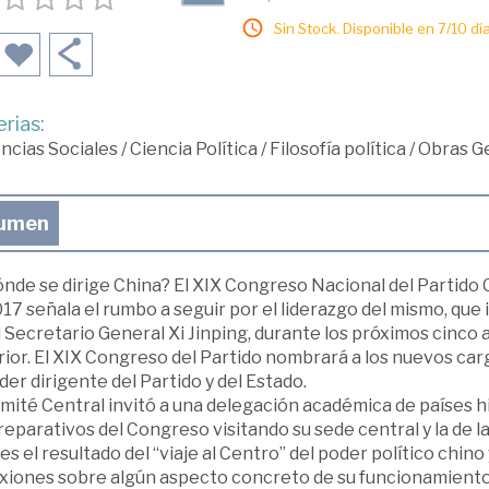
Sin Stock. Disponible en 7/10 día
rias:
ncias Sociales
/
Ciencia Política
/
Filosofía política
/
Obras Ge
umen
ónde se dirige China? El XIX Congreso Nacional del Partido
17 señala el rumbo a seguir por el liderazgo del mismo, qu
l Secretario General Xi Jinping, durante los próximos cinco a
rior. El XIX Congreso del Partido nombrará a los nuevos ca
der dirigente del Partido y del Estado.
omité Central invitó a una delegación académica de países 
reparativos del Congreso visitando su sede central y la de 
 es el resultado del “viaje al Centro” del poder político chin
exiones sobre algún aspecto concreto de su funcionamiento 