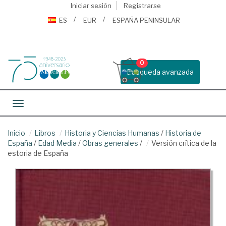
Iniciar sesión
Registrarse
ES
EUR
ESPAÑA PENINSULAR
0
Busqueda avanzada
Toggle navigation
Inicio
Libros
Historia y Ciencias Humanas
/
Historia de
España
/
Edad Media
/
Obras generales
/
Versión crítica de la
estoria de España