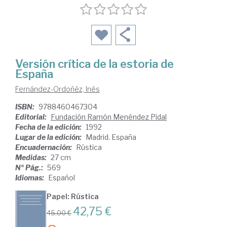
Versión crítica de la estoria de
España
Fernández-Ordoñéz, Inés
ISBN:
9788460467304
Editorial:
Fundación Ramón Menéndez Pidal
Fecha de la edición:
1992
Lugar de la edición:
Madrid. España
Encuadernación:
Rústica
Medidas:
27 cm
Nº Pág.:
569
Idiomas:
Español
Papel: Rústica
42,75 €
45,00 €