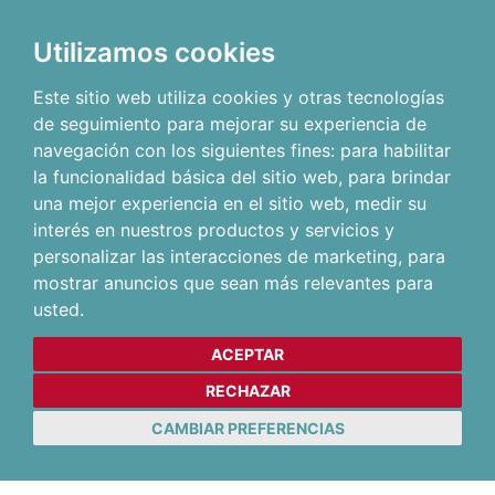
Utilizamos cookies
Este sitio web utiliza cookies y otras tecnologías
de seguimiento para mejorar su experiencia de
navegación con los siguientes fines:
para habilitar
la funcionalidad básica del sitio web
,
para brindar
una mejor experiencia en el sitio web
,
medir su
interés en nuestros productos y servicios y
personalizar las interacciones de marketing
,
para
mostrar anuncios que sean más relevantes para
usted
.
ACEPTAR
RECHAZAR
CAMBIAR PREFERENCIAS