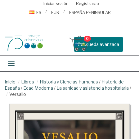
Iniciar sesión
Registrarse
ES
EUR
ESPAÑA PENINSULAR
0
Busqueda avanzada
Toggle navigation
Inicio
Libros
Historia y Ciencias Humanas
/
Historia de
España
/
Edad Moderna
/
La sanidad y asistencia hospitalaria
/
Versalio