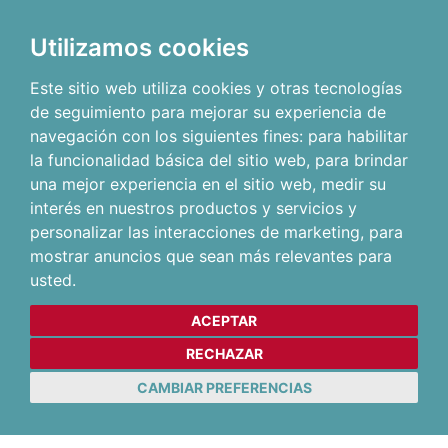
Utilizamos cookies
Este sitio web utiliza cookies y otras tecnologías
de seguimiento para mejorar su experiencia de
navegación con los siguientes fines:
para habilitar
la funcionalidad básica del sitio web
,
para brindar
una mejor experiencia en el sitio web
,
medir su
interés en nuestros productos y servicios y
personalizar las interacciones de marketing
,
para
mostrar anuncios que sean más relevantes para
usted
.
ACEPTAR
RECHAZAR
CAMBIAR PREFERENCIAS