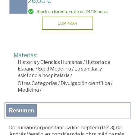
26,00 €
Stock en librería. Envío en 24/48 horas
COMPRAR
Materias:
Historia y Ciencias Humanas
/
Historia de
España
/
Edad Moderna
/
La sanidad y
asistencia hospitalaria
/
Otras Categorías
/
Divulgación científica
/
Medicina
/
Resumen
De humani corporis fabrica libri septem (1543), de
Andrés Vesalio, es considerada la obra médica más