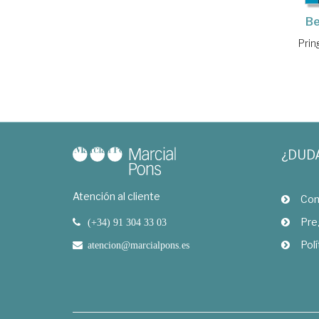
Be
Prin
¿DUD
Atención al cliente
Com
Pre
(+34) 91 304 33 03
Polí
atencion@marcialpons.es