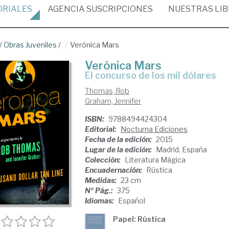
ORIALES
AGENCIA
SUSCRIPCIONES
NUESTRAS
LI
/
Obras Juveniles
/
Verónica Mars
Verónica Mars
el concurso de los mil dólares
Thomas, Rob
Graham, Jennifer
ISBN:
9788494424304
Editorial:
Nocturna Ediciones
Fecha de la edición:
2015
Lugar de la edición:
Madrid. España
Colección:
Literatura Mágica
Encuadernación:
Rústica
Medidas:
23 cm
Nº Pág.:
375
Idiomas:
Español
Papel: Rústica