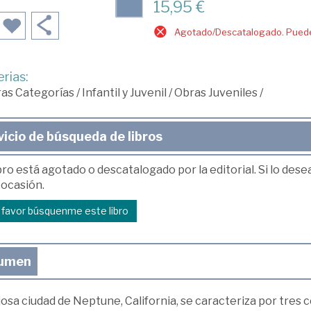
15,95 €
Agotado/Descatalogado. Puede 
rias:
ras Categorías
/
Infantil y Juvenil
/
Obras Juveniles
/
vicio de búsqueda de libros
bro está agotado o descatalogado por la editorial. Si lo des
 ocasión.
r favor búsquenme este libro
umen
josa ciudad de Neptune, California, se caracteriza por tres cos