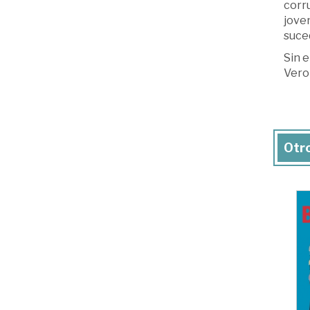
corru
joven
suce
Sin 
Vero
Otro