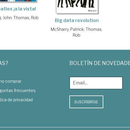
atles ¡a la vista!
g, John
;
Thomas, Rob
Big data revolution
McSharry, Patrick
;
Thomas,
Rob
AS?
BOLETÍN DE NOVEDAD
o comprar
guntas frecuentes
tica de privacidad
SUSCRIBIRSE