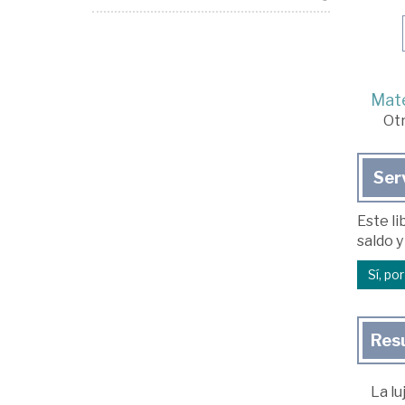
Mate
Ot
Ser
Este li
saldo y
Sí, po
Res
La lu