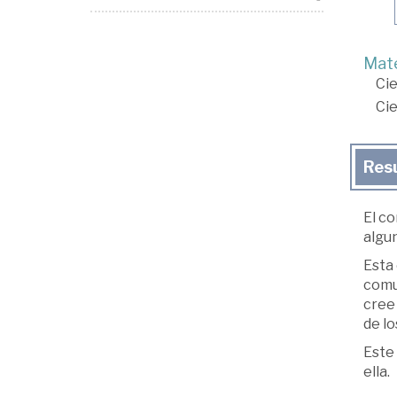
Mate
Cie
Cie
Res
El co
algun
Esta 
comu
cree 
de lo
Este 
ella.