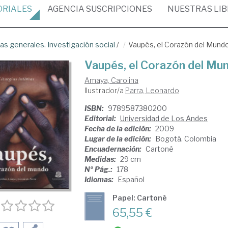
ORIALES
AGENCIA
SUSCRIPCIONES
NUESTRAS
LI
as generales. Investigación social
/
Vaupés, el Corazón del Mund
Vaupés, el Corazón del Mu
Amaya, Carolina
Ilustrador/a
Parra, Leonardo
ISBN:
9789587380200
Editorial:
Universidad de Los Andes
Fecha de la edición:
2009
Lugar de la edición:
Bogotá. Colombia
Encuadernación:
Cartoné
Medidas:
29 cm
Nº Pág.:
178
Idiomas:
Español
Papel: Cartoné
65,55 €