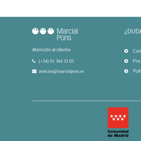
¿DUD
Atención al cliente
Com
Pre
(+34) 91 304 33 03
Polí
atencion@marcialpons.es