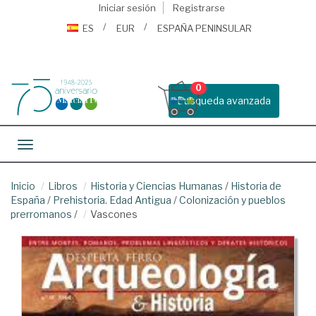
Iniciar sesión
Registrarse
ES
EUR
ESPAÑA PENINSULAR
0
Busqueda avanzada
Toggle navigation
Inicio
Libros
Historia y Ciencias Humanas
/
Historia de
España
/
Prehistoria. Edad Antigua
/
Colonización y pueblos
prerromanos
/
Vascones