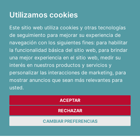
Utilizamos cookies
Este sitio web utiliza cookies y otras tecnologías
de seguimiento para mejorar su experiencia de
navegación con los siguientes fines:
para habilitar
la funcionalidad básica del sitio web
,
para brindar
una mejor experiencia en el sitio web
,
medir su
interés en nuestros productos y servicios y
personalizar las interacciones de marketing
,
para
mostrar anuncios que sean más relevantes para
usted
.
ACEPTAR
RECHAZAR
CAMBIAR PREFERENCIAS