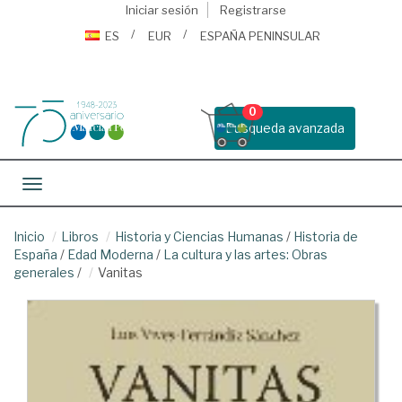
Iniciar sesión
Registrarse
ES
EUR
ESPAÑA PENINSULAR
0
Busqueda avanzada
Toggle navigation
Inicio
Libros
Historia y Ciencias Humanas
/
Historia de
España
/
Edad Moderna
/
La cultura y las artes: Obras
generales
/
Vanitas