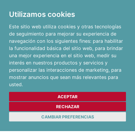
Utilizamos cookies
Este sitio web utiliza cookies y otras tecnologías
de seguimiento para mejorar su experiencia de
navegación con los siguientes fines:
para habilitar
la funcionalidad básica del sitio web
,
para brindar
una mejor experiencia en el sitio web
,
medir su
interés en nuestros productos y servicios y
personalizar las interacciones de marketing
,
para
mostrar anuncios que sean más relevantes para
usted
.
ACEPTAR
RECHAZAR
CAMBIAR PREFERENCIAS