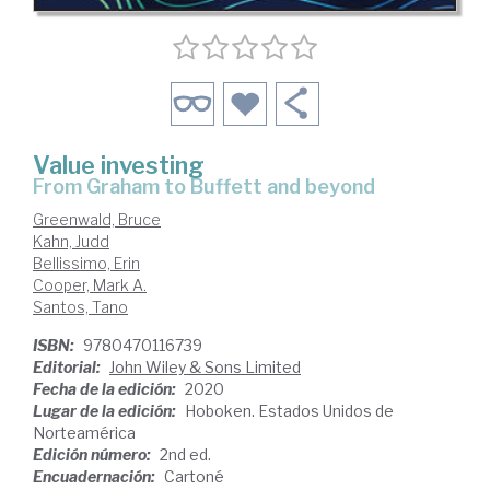
Value investing
from Graham to Buffett and beyond
Greenwald, Bruce
Kahn, Judd
Bellissimo, Erin
Cooper, Mark A.
Santos, Tano
ISBN:
9780470116739
Editorial:
John Wiley & Sons Limited
Fecha de la edición:
2020
Lugar de la edición:
Hoboken. Estados Unidos de
Norteamérica
Edición número:
2nd ed.
Encuadernación:
Cartoné