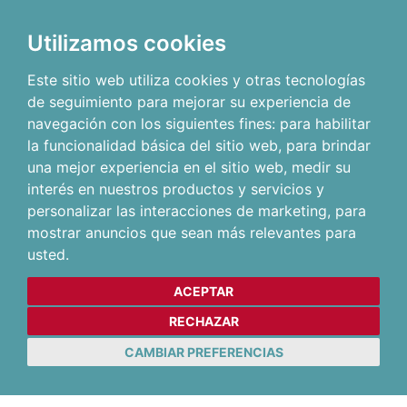
Utilizamos cookies
Este sitio web utiliza cookies y otras tecnologías
de seguimiento para mejorar su experiencia de
navegación con los siguientes fines:
para habilitar
la funcionalidad básica del sitio web
,
para brindar
una mejor experiencia en el sitio web
,
medir su
interés en nuestros productos y servicios y
personalizar las interacciones de marketing
,
para
mostrar anuncios que sean más relevantes para
usted
.
ACEPTAR
RECHAZAR
CAMBIAR PREFERENCIAS