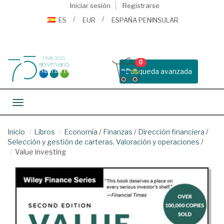
Iniciar sesión
Registrarse
ES
EUR
ESPAÑA PENINSULAR
0
Busqueda avanzada
Toggle navigation
Inicio
Libros
Economía
/
Finanzas
/
Dirección financiera
/
Selección y gestión de carteras. Valoración y operaciones
/
Value investing