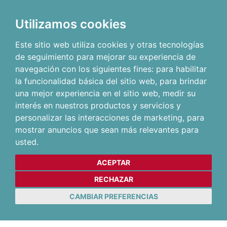
Utilizamos cookies
Este sitio web utiliza cookies y otras tecnologías
de seguimiento para mejorar su experiencia de
navegación con los siguientes fines:
para habilitar
la funcionalidad básica del sitio web
,
para brindar
una mejor experiencia en el sitio web
,
medir su
interés en nuestros productos y servicios y
personalizar las interacciones de marketing
,
para
mostrar anuncios que sean más relevantes para
usted
.
ACEPTAR
RECHAZAR
CAMBIAR PREFERENCIAS