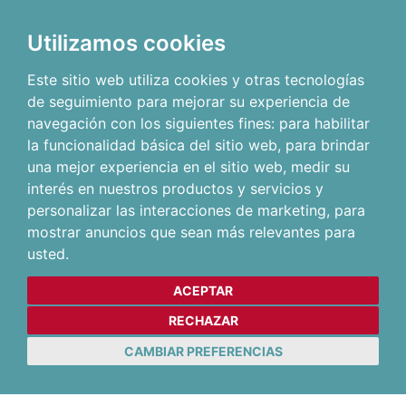
Utilizamos cookies
Este sitio web utiliza cookies y otras tecnologías
de seguimiento para mejorar su experiencia de
navegación con los siguientes fines:
para habilitar
la funcionalidad básica del sitio web
,
para brindar
una mejor experiencia en el sitio web
,
medir su
interés en nuestros productos y servicios y
personalizar las interacciones de marketing
,
para
mostrar anuncios que sean más relevantes para
usted
.
ACEPTAR
RECHAZAR
CAMBIAR PREFERENCIAS