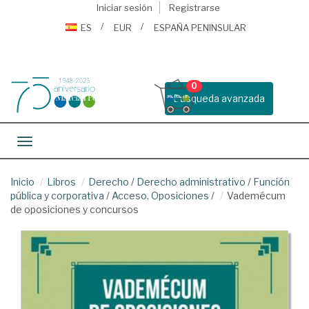
Iniciar sesión
Registrarse
ES
EUR
ESPAÑA PENINSULAR
0
Busqueda avanzada
Toggle navigation
Inicio
Libros
Derecho
/
Derecho administrativo
/
Función
pública y corporativa
/
Acceso. Oposiciones
/
Vademécum
de oposiciones y concursos