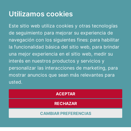
Utilizamos cookies
Este sitio web utiliza cookies y otras tecnologías
de seguimiento para mejorar su experiencia de
navegación con los siguientes fines:
para habilitar
la funcionalidad básica del sitio web
,
para brindar
una mejor experiencia en el sitio web
,
medir su
interés en nuestros productos y servicios y
personalizar las interacciones de marketing
,
para
mostrar anuncios que sean más relevantes para
usted
.
ACEPTAR
RECHAZAR
CAMBIAR PREFERENCIAS