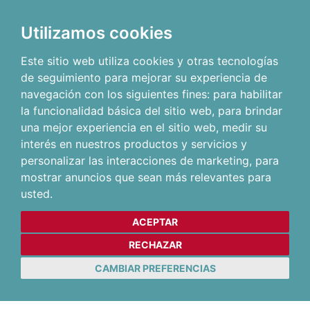
Utilizamos cookies
Este sitio web utiliza cookies y otras tecnologías
de seguimiento para mejorar su experiencia de
navegación con los siguientes fines:
para habilitar
la funcionalidad básica del sitio web
,
para brindar
una mejor experiencia en el sitio web
,
medir su
interés en nuestros productos y servicios y
personalizar las interacciones de marketing
,
para
mostrar anuncios que sean más relevantes para
usted
.
ACEPTAR
RECHAZAR
CAMBIAR PREFERENCIAS