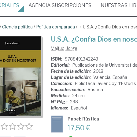
ORIALES
AGENCIA
SUSCRIPCIONES
NUESTRAS
LI
/
Ciencia política
/
Política comparada
/
U.S.A. ¿Confía Dios en no
U.S.A. ¿Confía Dios en nos
Majfud, Jorge
ISBN:
9788491342243
Editorial:
Publicacions de la Universitat d
Fecha de la edición:
2018
Lugar de la edición:
Valencia. España
Colección:
Biblioteca Javier Coy d'Estud
Encuadernación:
Rústica
Medidas:
24 cm
Nº Pág.:
298
Idiomas:
Español
Papel: Rústica
17,50 €