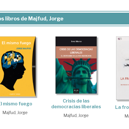
s libros de Majfud, Jorge
Crisis de las
El mismo fuego
democracias liberales
La fr
Majfud, Jorge
Majfud, Jorge
Ma