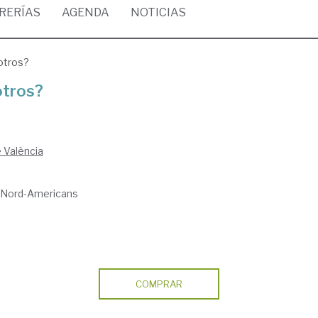
BRERÍAS
AGENDA
NOTICIAS
sotros?
otros?
e València
is Nord-Americans
COMPRAR