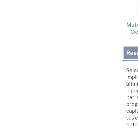
Mate
Cie
Res
Selec
impli
últim
hiper
narra
progr
capit
sus 
enten