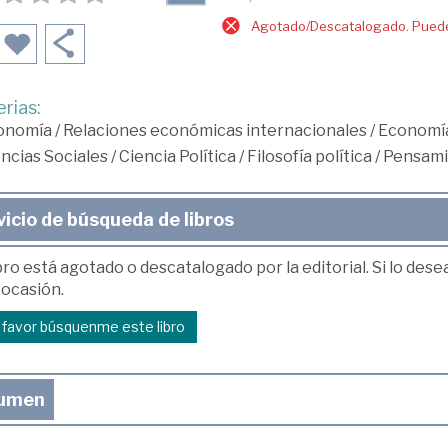
Agotado/Descatalogado. Puede 
rias:
onomía
/
Relaciones económicas internacionales
/
Economía
ncias Sociales
/
Ciencia Política
/
Filosofía política
/
Pensami
vicio de búsqueda de libros
bro está agotado o descatalogado por la editorial. Si lo des
 ocasión.
r favor búsquenme este libro
umen