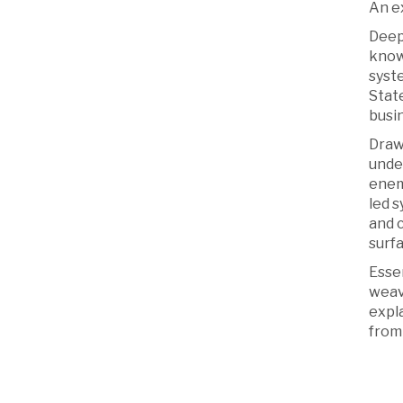
An ex
Deep 
known
syst
Stat
busin
Draw
unde
enem
led s
and 
surf
Esse
weav
expl
from