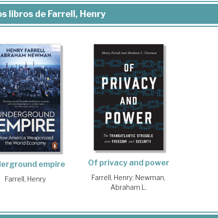
s libros de Farrell, Henry
Of privacy and power
erground empire
Farrell, Henry
;
Newman,
Farrell, Henry
Abraham L.