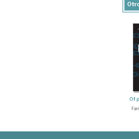
Otro
Of 
Far