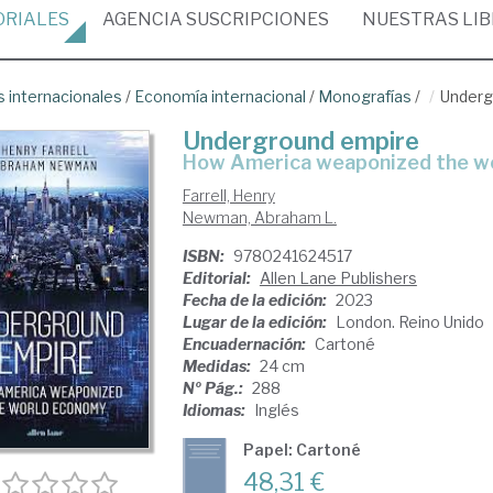
ORIALES
AGENCIA
SUSCRIPCIONES
NUESTRAS
LI
 internacionales
/
Economía internacional
/
Monografías
/
Underg
Underground empire
how America weaponized the w
Farrell, Henry
Newman, Abraham L.
ISBN:
9780241624517
Editorial:
Allen Lane Publishers
Fecha de la edición:
2023
Lugar de la edición:
London. Reino Unido
Encuadernación:
Cartoné
Medidas:
24 cm
Nº Pág.:
288
Idiomas:
Inglés
Papel: Cartoné
48,31 €