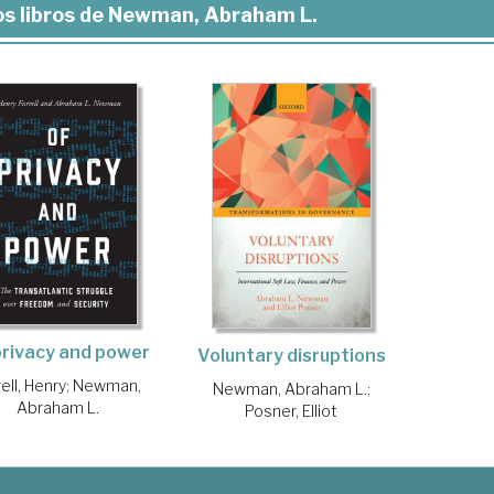
s libros de Newman, Abraham L.
privacy and power
Voluntary disruptions
rell, Henry
;
Newman,
Newman, Abraham L.
;
Abraham L.
Posner, Elliot