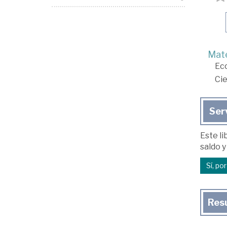
Mate
Ec
Cie
Ser
Este li
saldo y
Sí, po
Res