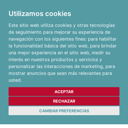
Utilizamos cookies
Este sitio web utiliza cookies y otras tecnologías
de seguimiento para mejorar su experiencia de
navegación con los siguientes fines:
para habilitar
la funcionalidad básica del sitio web
,
para brindar
una mejor experiencia en el sitio web
,
medir su
interés en nuestros productos y servicios y
personalizar las interacciones de marketing
,
para
mostrar anuncios que sean más relevantes para
usted
.
ACEPTAR
RECHAZAR
CAMBIAR PREFERENCIAS