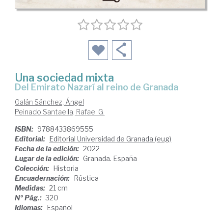
Una sociedad mixta
del Emirato Nazarí al reino de Granada
Galán Sánchez, Ángel
Peinado Santaella, Rafael G.
ISBN:
9788433869555
Editorial:
Editorial Universidad de Granada (eug)
Fecha de la edición:
2022
Lugar de la edición:
Granada. España
Colección:
Historia
Encuadernación:
Rústica
Medidas:
21 cm
Nº Pág.:
320
Idiomas:
Español