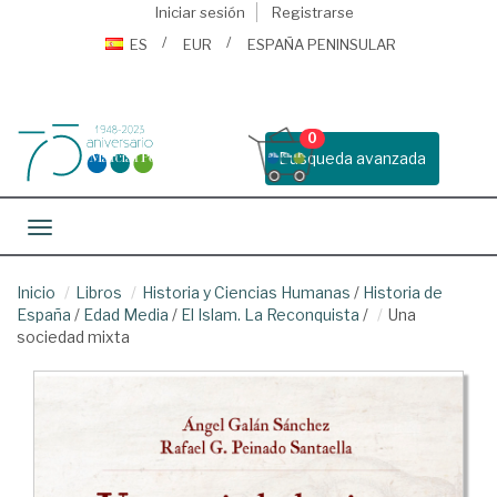
Iniciar sesión
Registrarse
ES
EUR
ESPAÑA PENINSULAR
0
Busqueda avanzada
Toggle navigation
Inicio
Libros
Historia y Ciencias Humanas
/
Historia de
España
/
Edad Media
/
El Islam. La Reconquista
/
Una
sociedad mixta