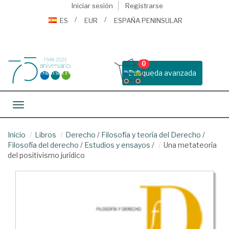
Iniciar sesión
Registrarse
ES
EUR
ESPAÑA PENINSULAR
0
Busqueda avanzada
Toggle navigation
Inicio
Libros
Derecho
/
Filosofía y teoría del Derecho
/
Filosofía del derecho
/
Estudios y ensayos
/
Una metateoría
del positivismo jurídico