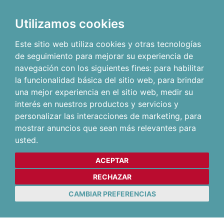
Utilizamos cookies
Este sitio web utiliza cookies y otras tecnologías
de seguimiento para mejorar su experiencia de
navegación con los siguientes fines:
para habilitar
la funcionalidad básica del sitio web
,
para brindar
una mejor experiencia en el sitio web
,
medir su
interés en nuestros productos y servicios y
personalizar las interacciones de marketing
,
para
mostrar anuncios que sean más relevantes para
usted
.
ACEPTAR
RECHAZAR
CAMBIAR PREFERENCIAS