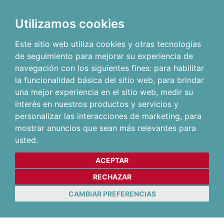
Utilizamos cookies
Este sitio web utiliza cookies y otras tecnologías
de seguimiento para mejorar su experiencia de
navegación con los siguientes fines:
para habilitar
la funcionalidad básica del sitio web
,
para brindar
una mejor experiencia en el sitio web
,
medir su
interés en nuestros productos y servicios y
personalizar las interacciones de marketing
,
para
mostrar anuncios que sean más relevantes para
usted
.
ACEPTAR
RECHAZAR
CAMBIAR PREFERENCIAS