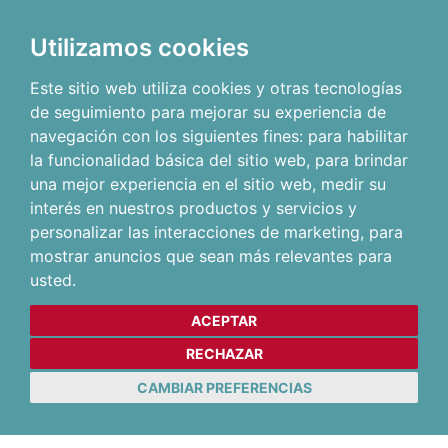
Utilizamos cookies
Este sitio web utiliza cookies y otras tecnologías
de seguimiento para mejorar su experiencia de
navegación con los siguientes fines:
para habilitar
la funcionalidad básica del sitio web
,
para brindar
una mejor experiencia en el sitio web
,
medir su
interés en nuestros productos y servicios y
personalizar las interacciones de marketing
,
para
mostrar anuncios que sean más relevantes para
usted
.
ACEPTAR
RECHAZAR
CAMBIAR PREFERENCIAS