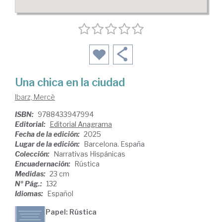
Una chica en la ciudad
Ibarz, Mercè
ISBN:
9788433947994
Editorial:
Editorial Anagrama
Fecha de la edición:
2025
Lugar de la edición:
Barcelona. España
Colección:
Narrativas Hispánicas
Encuadernación:
Rústica
Medidas:
23 cm
Nº Pág.:
132
Idiomas:
Español
Papel: Rústica