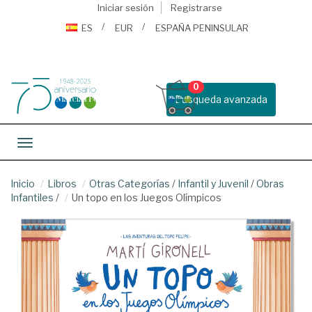
Iniciar sesión
Registrarse
ES
EUR
ESPAÑA PENINSULAR
0
Busqueda avanzada
Toggle navigation
Inicio
Libros
Otras Categorías
/
Infantil y Juvenil
/
Obras
Infantiles
/
Un topo en los Juegos Olímpicos