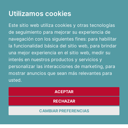
Utilizamos cookies
Este sitio web utiliza cookies y otras tecnologías
de seguimiento para mejorar su experiencia de
navegación con los siguientes fines:
para habilitar
la funcionalidad básica del sitio web
,
para brindar
una mejor experiencia en el sitio web
,
medir su
interés en nuestros productos y servicios y
personalizar las interacciones de marketing
,
para
mostrar anuncios que sean más relevantes para
usted
.
ACEPTAR
RECHAZAR
CAMBIAR PREFERENCIAS