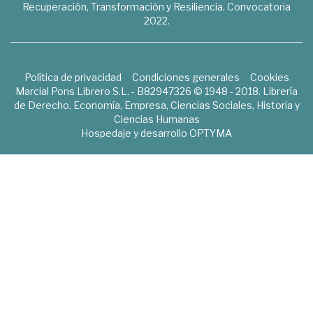
Recuperación, Transformación y Resiliencia. Convocatoria
2022.
Política de privacidad
Condiciones generales
Cookies
Marcial Pons Librero S.L. - B82947326 © 1948 - 2018. Librería
de Derecho, Economía, Empresa, Ciencias Sociales, Historia y
Ciencias Humanas
Hospedaje y desarrollo
OPTYMA