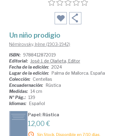
Un niño prodigio
Némirovsky, Irène (1903-1942)
ISBN:
9788412872019
Editorial:
José J. de Olañeta, Editor
Fecha de la edición:
2024
Lugar de la edición:
Palma de Mallorca. España
Colección:
Centellas
Encuadernación:
Rústica
Medidas:
14 cm
Nº Pág.:
139
Idiomas:
Español
Papel: Rústica
12,00 €
Sin Stock. Disponible en 7/10 días.