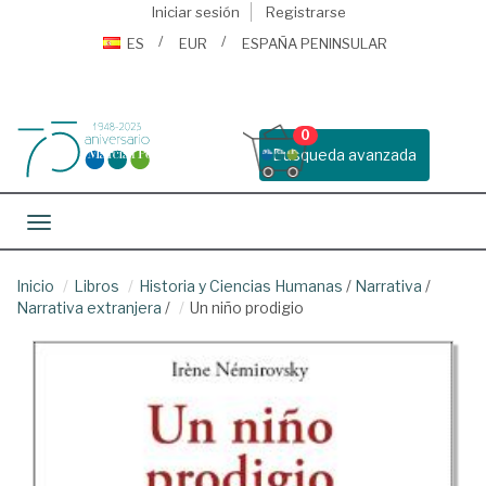
Iniciar sesión
Registrarse
ES
EUR
ESPAÑA PENINSULAR
0
Busqueda avanzada
Toggle navigation
Inicio
Libros
Historia y Ciencias Humanas
/
Narrativa
/
Narrativa extranjera
/
Un niño prodigio