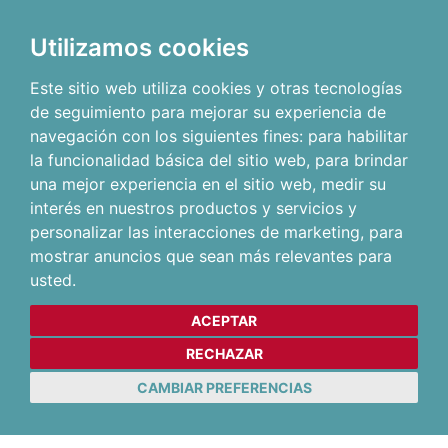
Utilizamos cookies
Este sitio web utiliza cookies y otras tecnologías
de seguimiento para mejorar su experiencia de
navegación con los siguientes fines:
para habilitar
la funcionalidad básica del sitio web
,
para brindar
una mejor experiencia en el sitio web
,
medir su
interés en nuestros productos y servicios y
personalizar las interacciones de marketing
,
para
mostrar anuncios que sean más relevantes para
usted
.
ACEPTAR
RECHAZAR
CAMBIAR PREFERENCIAS